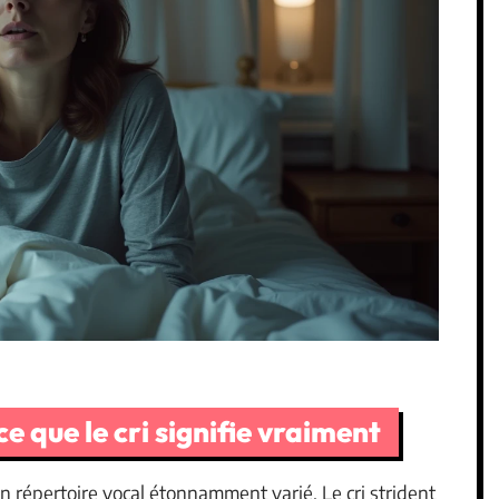
ce que le cri signifie vraiment
 répertoire vocal étonnamment varié. Le cri strident