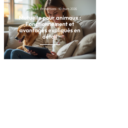
9 min read
Protections
10 mars 2026
Mutuelle pour animaux :
Fonctionnement et
avantages expliqués en
détail