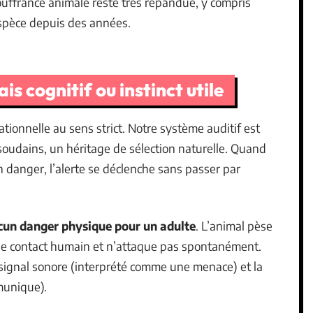
ouffrance animale reste très répandue, y compris
espèce depuis des années.
ais cognitif ou instinct utile
rationnelle au sens strict. Notre système auditif est
 soudains, un héritage de sélection naturelle. Quand
n danger, l’alerte se déclenche sans passer par
ucun danger physique pour un adulte
. L’animal pèse
t le contact humain et n’attaque pas spontanément.
 signal sonore (interprété comme une menace) et la
mmunique).