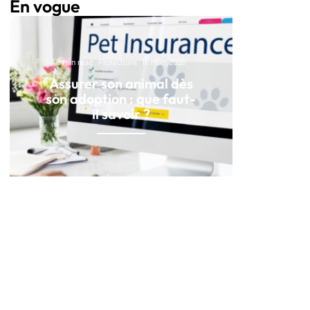
En vogue
3 min read
Protections
16 mars 2026
Assurer son animal dès
son adoption : que faut-
il savoir ?