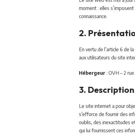
Le site web est mis à jour
moment : elles s’imposent n
connaissance.
2. Présentatio
En vertu de l’article 6 de 
aux utilisateurs du site int
Hébergeur
: OVH – 2 rue
3. Description
Le site internet a pour obj
s’efforce de fournir des in
oublis, des inexactitudes et
qui lui fournissent ces info