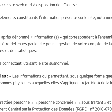
 :
ce site web met à disposition des Clients :
éments constituants l’information présente sur le site, notamm
 après dénommé « Information (s) » qui correspondent à l’ense
’être détenues par le site pour la gestion de votre compte, de la 
ses et de statistiques.
 connectant, utilisant le site susnommé.
les :
« Les informations qui permettent, sous quelque forme que 
rsonnes physiques auxquelles elles s’appliquent » (article 4 de la l
actère personnel », « personne concernée », « sous traitant » et
ement Général sur la Protection des Données (RGPD : n° 2016-679