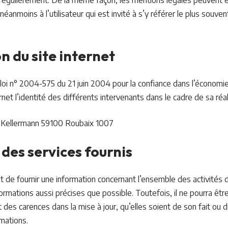
 régulièrement. De la même façon, les mentions légales peuvent ê
éanmoins à l’utilisateur qui est invité à s’y référer le plus souven
n du site internet
la loi n° 2004-575 du 21 juin 2004 pour la confiance dans l’économie
ernet l’identité des différents intervenants dans le cadre de sa réal
 Kellermann 59100 Roubaix 1007
 des services fournis
et de fournir une information concernant l’ensemble des activités d
formations aussi précises que possible. Toutefois, il ne pourra êt
 des carences dans la mise à jour, qu’elles soient de son fait ou d
rmations.