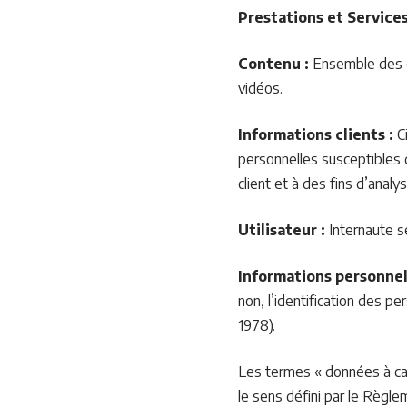
Prestations et Services
Contenu :
Ensemble des él
vidéos.
Informations clients :
Ci
personnelles susceptibles d
client et à des fins d’analy
Utilisateur :
Internaute se
Informations personnel
non, l’identification des pe
1978).
Les termes « données à car
le sens défini par le Règl