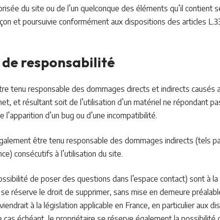
orisée du site ou de l’un quelconque des éléments qu’il contient
açon et poursuivie conformément aux dispositions des articles L.
 de responsabilité
tre tenu responsable des dommages directs et indirects causés au 
rnet, et résultant soit de l’utilisation d’un matériel ne répondant p
e l’apparition d’un bug ou d’une incompatibilité.
 également être tenu responsable des dommages indirects (tels p
) consécutifs à l’utilisation du site.
ssibilité de poser des questions dans l’espace contact) sont à la
ire se réserve le droit de supprimer, sans mise en demeure préala
endrait à la législation applicable en France, en particulier aux dis
 cas échéant, le propriétaire se réserve également la possibilité