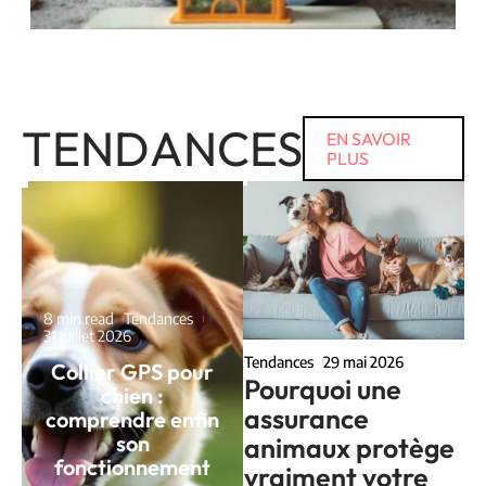
TENDANCES
EN SAVOIR
PLUS
8 min read
Tendances
31 juillet 2026
Tendances
29 mai 2026
Collier GPS pour
Pourquoi une
chien :
assurance
comprendre enfin
son
animaux protège
fonctionnement
vraiment votre