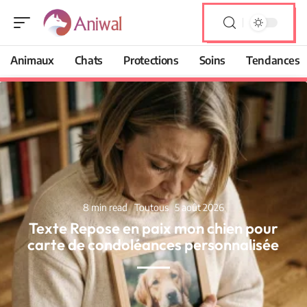
Animaux
Chats
Protections
Soins
Tendances
8 min read
Toutous
5 août 2026
Texte Repose en paix mon chien pour
carte de condoléances personnalisée