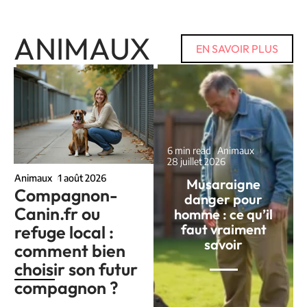
ANIMAUX
EN SAVOIR PLUS
6 min read
Animaux
28 juillet 2026
Animaux
1 août 2026
Musaraigne
Compagnon-
danger pour
Canin.fr ou
homme : ce qu’il
faut vraiment
refuge local :
savoir
comment bien
choisir son futur
compagnon ?