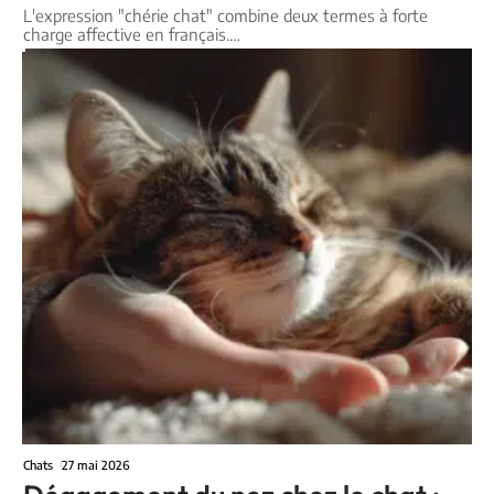
L'expression "chérie chat" combine deux termes à forte
charge affective en français.
…
Chats
27 mai 2026