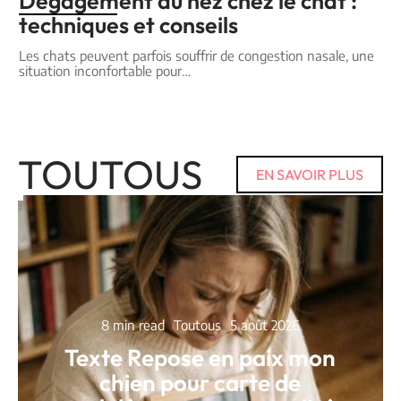
Dégagement du nez chez le chat :
techniques et conseils
Les chats peuvent parfois souffrir de congestion nasale, une
situation inconfortable pour
…
TOUTOUS
EN SAVOIR PLUS
8 min read
Toutous
5 août 2026
Texte Repose en paix mon
chien pour carte de