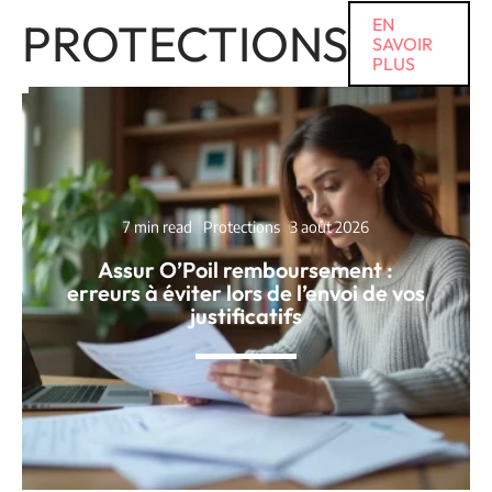
PROTECTIONS
EN
SAVOIR
PLUS
7 min read
Protections
3 août 2026
Assur O’Poil remboursement :
erreurs à éviter lors de l’envoi de vos
justificatifs