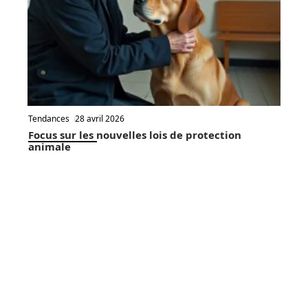
Tendances
28 avril 2026
Focus sur les nouvelles lois de protection
animale
En vogue
6 min read
Animaux
10 juin 2026
Adopter des chats blancs et
Contact
Mentions Légales
Sitemap