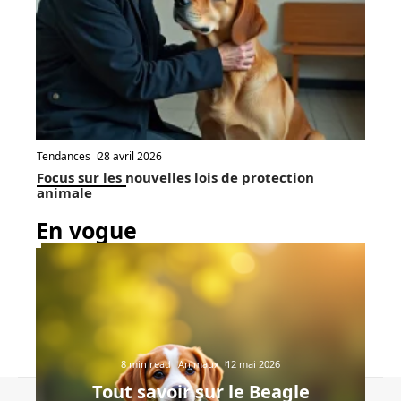
Tendances
28 avril 2026
Focus sur les nouvelles lois de protection
animale
En vogue
8 min read
Animaux
12 mai 2026
Tout savoir sur le Beagle
Contact
Mentions Légales
Sitemap