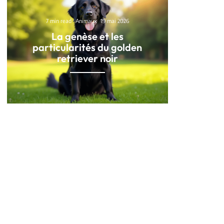
7 min read
Animaux
19 mai 2026
La genèse et les
particularités du golden
retriever noir