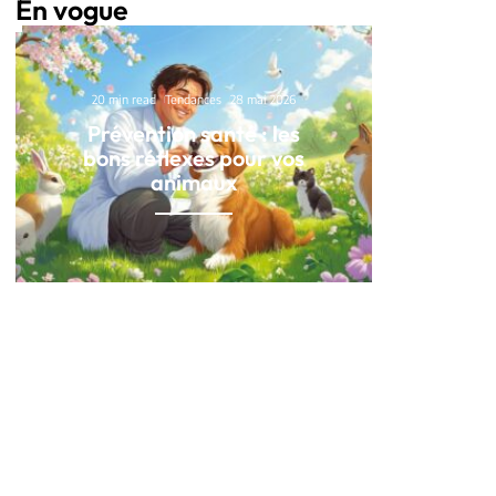
En vogue
20 min read
Tendances
28 mai 2026
Prévention santé : les
bons réflexes pour vos
animaux